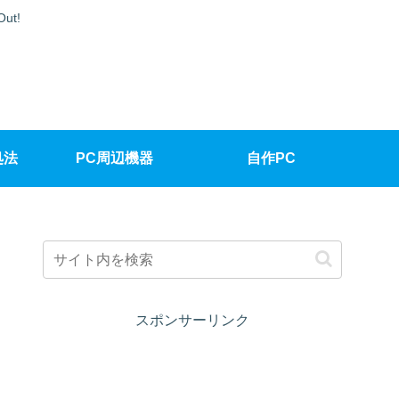
t!
処法
PC周辺機器
自作PC
スポンサーリンク