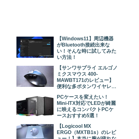
【Windows11】周辺機器
がBluetooth接続出来な
い！そんな時に試してみた
い方法！
【サンワサプライ エルゴノ
ミクスマウス 400-
MAWBT171のレビュー】
便利な多ボタンワイヤレス
マウス！
PCケースを変えたい！
Mini-ITX対応でLEDが綺麗
に映えるコンパクトPCケ
ースおすすめ5選！
【Logicool MX
ERGO（MXTB1s）のレビ
ュー！】本当に腕が疲れな