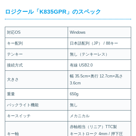
ロジクール「K835GPR」のスペック
対応OS
Windows
キー配列
日本語配列（JP） / 88キー
テンキー
無し（テンキーレス）
接続方式
有線 USB2.0
幅 35.5cm×奥行 12.7cm×高さ
大きさ
3.6cm
重量
650g
バックライト機能
無し
キースイッチ
メカニカル
赤軸相当（リニア）TTC製
キー軸
キーストローク 4mm / 押下圧