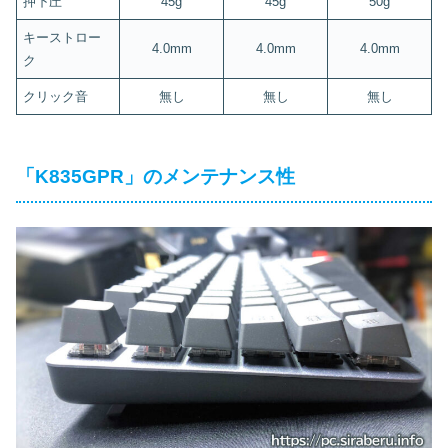
押下圧
45g
45g
50g
キーストロー
4.0mm
4.0mm
4.0mm
ク
クリック音
無し
無し
無し
「K835GPR」のメンテナンス性