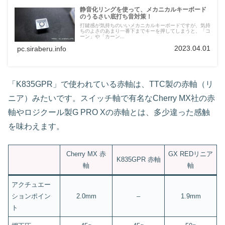
静音化リングを使って、メカニカルキーボード
のうるさい底打ち音対策！
打鍵感が気持ちのいいメカニカルキーボードですが、気持
ちのよさのあまり一番下までキーを押してしまうと、「コ
ーン」や「カーン...
2023.04.01
pc.siraberu.info
「K835GPR」で使われている赤軸は、TTC製の赤軸（リ
ニア）みたいです。スイッチ軸で有名なCherry MX社の赤
軸やロジクール製G PRO Xの赤軸とは、多少違った感触
を味わえます。
Cherry MX 赤
GX REDリニア
K835GPR 赤軸
軸
軸
アクチュエー
ションポイン
2.0mm
–
1.9mm
ト