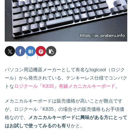
0
1
パソコン周辺機器メーカーとして有名なlogicool（ロジク
ール）から発売されている、テンキーレス仕様でコンパク
トな
ロジクール「K835」有線メカニカルキーボード
。
メカニカルキーボードは販売価格が高いことが難点です
が、ロジクール「K835」の場合その販売価格もお手頃価
格なので、
メカニカルキーボードに興味がある方にとって
はお試しで使ってみるのも有り
かと。