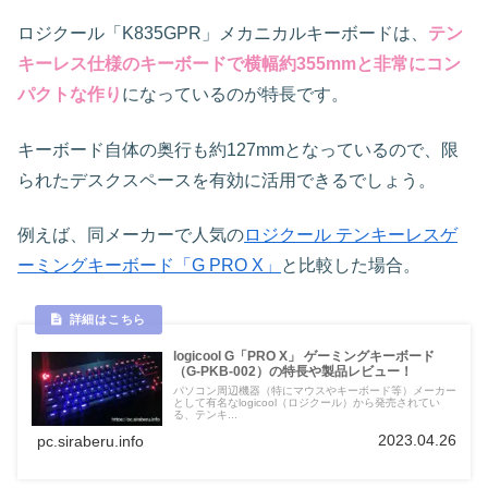
ロジクール「K835GPR」メカニカルキーボードは、
テン
キーレス仕様のキーボードで横幅約355mmと非常にコン
パクトな作り
になっているのが特長です。
キーボード自体の奥行も約127mmとなっているので、限
られたデスクスペースを有効に活用できるでしょう。
例えば、同メーカーで人気の
ロジクール テンキーレスゲ
ーミングキーボード「G PRO X」
と比較した場合。
logicool G「PRO X」 ゲーミングキーボード
（G-PKB-002）の特長や製品レビュー！
パソコン周辺機器（特にマウスやキーボード等）メーカー
として有名なlogicool（ロジクール）から発売されてい
る、テンキ...
2023.04.26
pc.siraberu.info