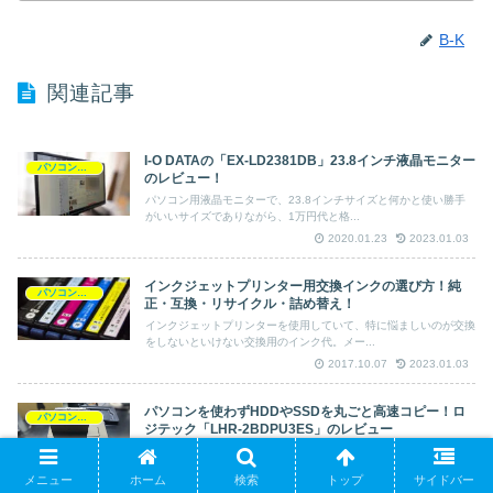
B-K
関連記事
I-O DATAの「EX-LD2381DB」23.8インチ液晶モニター
パソコン周辺機器
のレビュー！
パソコン用液晶モニターで、23.8インチサイズと何かと使い勝手
がいいサイズでありながら、1万円代と格...
2020.01.23
2023.01.03
インクジェットプリンター用交換インクの選び方！純
パソコン周辺機器
正・互換・リサイクル・詰め替え！
インクジェットプリンターを使用していて、特に悩ましいのが交換
をしないといけない交換用のインク代。メー...
2017.10.07
2023.01.03
パソコンを使わずHDDやSSDを丸ごと高速コピー！ロ
パソコン周辺機器
ジテック「LHR-2BDPU3ES」のレビュー
パソコンのHDDやSSDの容量が少なくなってきたり、調子が悪く
なってきたらHDDやSSDの交換作業を...
メニュー
ホーム
検索
トップ
サイドバー
2019.07.19
2023.01.10