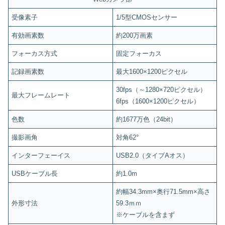
受像素子
1/5型CMOSセンサー
有効画素数
約200万画素
フォーカス方式
固定フォーカス
記録画素数
最大1600×1200ピクセル
30fps（～1280×720ピクセル）
最大フレームレート
6fps（1600×1200ピクセル）
色数
約1677万色（24bit）
撮影画角
対角62°
インターフェーイス
USB2.0（タイプAオス）
USBケーブル長
約1.0m
約幅34.3mm×奥行71.5mm×高さ
外形寸法
59.3ｍｍ
※ケーブルを含まず