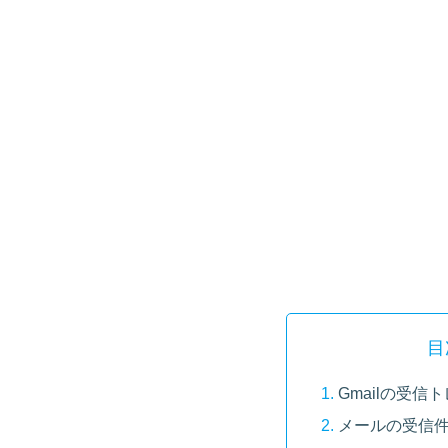
目
Gmailの受
メールの受信