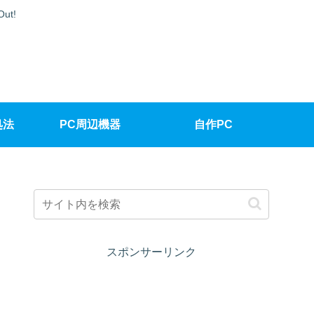
t!
処法
PC周辺機器
自作PC
スポンサーリンク