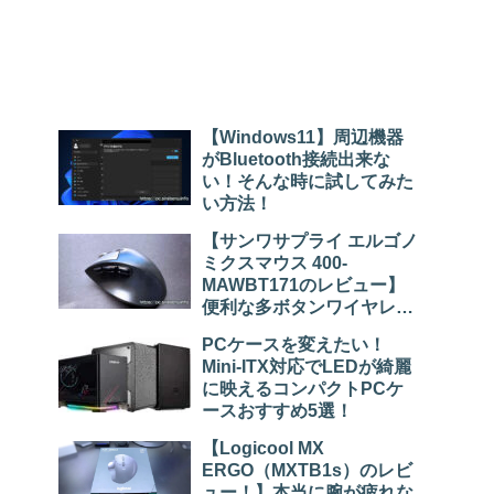
【Windows11】周辺機器
がBluetooth接続出来な
い！そんな時に試してみた
い方法！
【サンワサプライ エルゴノ
ミクスマウス 400-
MAWBT171のレビュー】
便利な多ボタンワイヤレス
マウス！
PCケースを変えたい！
Mini-ITX対応でLEDが綺麗
に映えるコンパクトPCケ
ースおすすめ5選！
【Logicool MX
ERGO（MXTB1s）のレビ
ュー！】本当に腕が疲れな