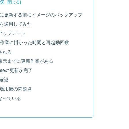
次
8 Updateに更新する前にイメージのバックアップ
pdateを適用してみた
アップデート
ル作業に掛かった時間と再起動回数
される
表示までに更新作業がある
Updateの更新が完了
を確認
pdate適用後の問題点
なっている