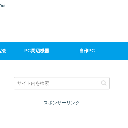
t!
処法
PC周辺機器
自作PC
スポンサーリンク