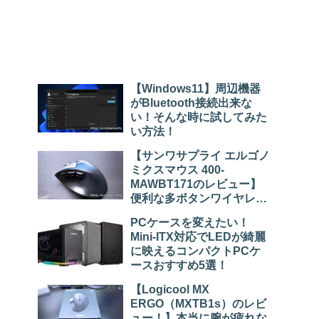
【Windows11】周辺機器
がBluetooth接続出来な
い！そんな時に試してみた
い方法！
【サンワサプライ エルゴノ
ミクスマウス 400-
MAWBT171のレビュー】
便利な多ボタンワイヤレス
マウス！
PCケースを変えたい！
Mini-ITX対応でLEDが綺麗
に映えるコンパクトPCケ
ースおすすめ5選！
【Logicool MX
ERGO（MXTB1s）のレビ
ュー！】本当に腕が疲れな